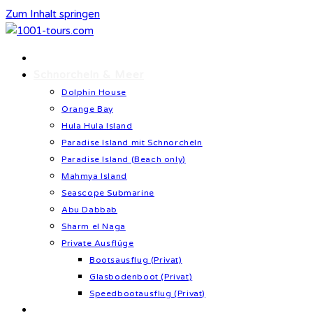
Zum Inhalt springen
Home
Schnorcheln & Meer
Dolphin House
Orange Bay
Hula Hula Island
Paradise Island mit Schnorcheln
Paradise Island (Beach only)
Mahmya Island
Seascope Submarine
Abu Dabbab
Sharm el Naga
Private Ausflüge
Bootsausflug (Privat)
Glasbodenboot (Privat)
Speedbootausflug (Privat)
Kultur & Geschichte