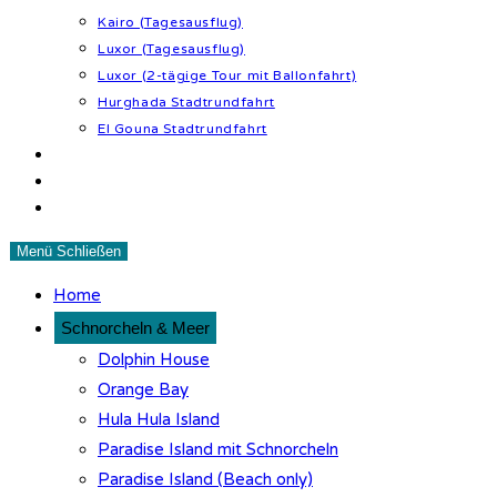
Kairo (Tagesausflug)
Luxor (Tagesausflug)
Luxor (2-tägige Tour mit Ballonfahrt)
Hurghada Stadtrundfahrt
El Gouna Stadtrundfahrt
Wüstenabenteuer
Tipps & Infos
Kontakt
Menü
Schließen
Home
Schnorcheln & Meer
Dolphin House
Orange Bay
Hula Hula Island
Paradise Island mit Schnorcheln
Paradise Island (Beach only)